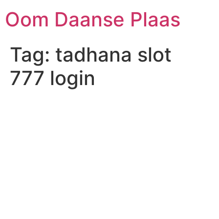
Skip
Oom Daanse Plaas
to
content
Tag:
tadhana slot
777 login