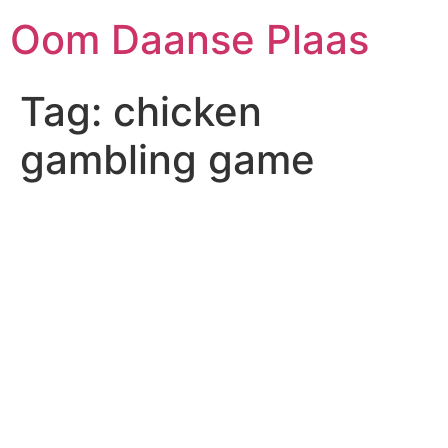
Skip
Oom Daanse Plaas
to
content
Tag:
chicken
gambling game