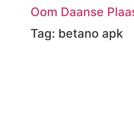
Skip
Oom Daanse Plaa
to
content
Tag:
betano apk