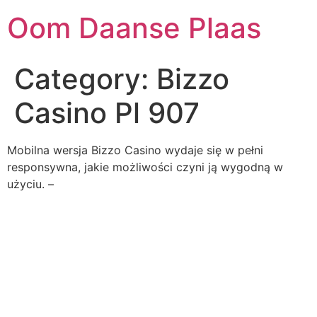
Skip
Oom Daanse Plaas
to
content
Category:
Bizzo
Casino Pl 907
Mobilna wersja Bizzo Casino wydaje się w pełni
responsywna, jakie możliwości czyni ją wygodną w
użyciu. –