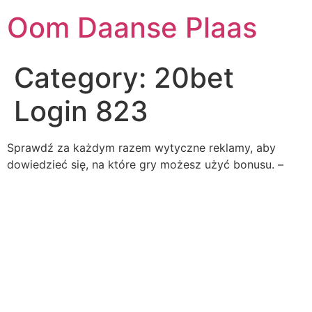
Skip
Oom Daanse Plaas
to
content
Category:
20bet
Login 823
Sprawdź za każdym razem wytyczne reklamy, aby
dowiedzieć się, na które gry możesz użyć bonusu. –